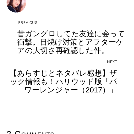
o
o
k
PREVIOUS
昔ガングロしてた友達に会って
衝撃。日焼け対策とアフターケ
アの大切さ再確認した件。
NEXT
【あらすじとネタバレ感想】ザ
ック情報も！ハリウッド版「パ
ワーレンジャー（2017）」
2 Comments