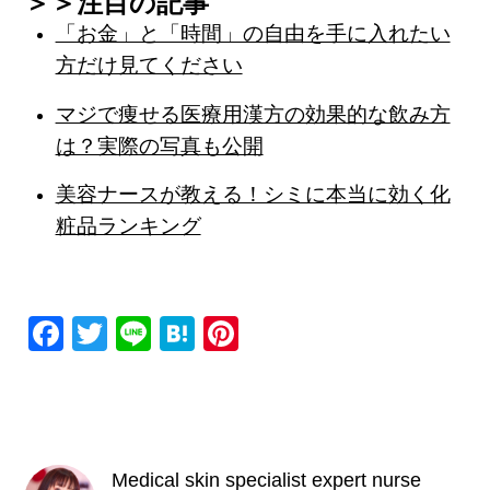
＞＞注目の記事
「お金」と「時間」の自由を手に入れたい
方だけ見てください
マジで痩せる医療用漢方の効果的な飲み方
は？実際の写真も公開
美容ナースが教える！シミに本当に効く化
粧品ランキング
F
T
Li
H
Pi
a
wi
n
at
nt
c
tt
e
e
er
e
er
n
e
b
a
st
Medical skin specialist expert nurse