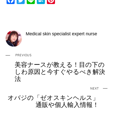
F
T
Li
H
Pi
a
wi
n
at
nt
c
tt
e
e
er
e
er
n
e
b
a
st
Medical skin specialist expert nurse
o
o
k
PREVIOUS
美容ナースが教える！目の下の
しわ原因と今すぐやるべき解決
法
NEXT
オバジの「ゼオスキンヘルス」
通販や個人輸入情報！