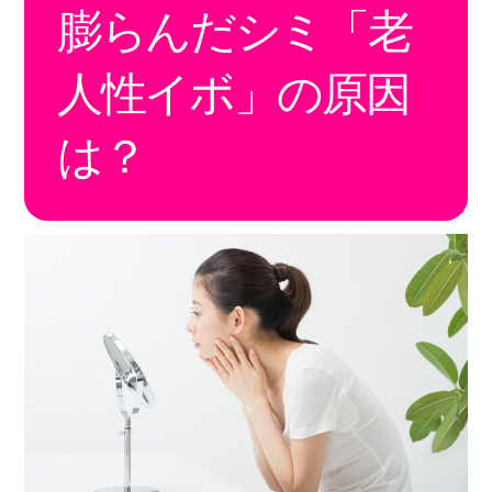
膨らんだシミ「老
人性イボ」の原因
は？