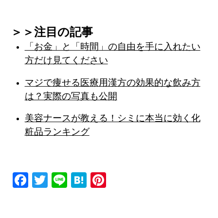
＞＞注目の記事
「お金」と「時間」の自由を手に入れたい
方だけ見てください
マジで痩せる医療用漢方の効果的な飲み方
は？実際の写真も公開
美容ナースが教える！シミに本当に効く化
粧品ランキング
F
T
Li
H
Pi
a
wi
n
at
nt
c
tt
e
e
er