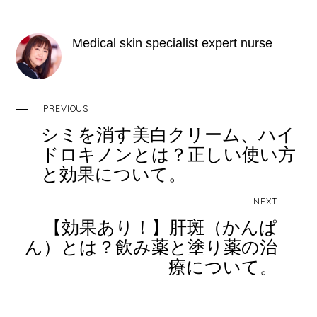
e
er
n
e
b
a
st
Medical skin specialist expert nurse
o
o
k
PREVIOUS
シミを消す美白クリーム、ハイ
ドロキノンとは？正しい使い方
と効果について。
NEXT
【効果あり！】肝斑（かんぱ
ん）とは？飲み薬と塗り薬の治
療について。