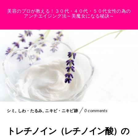
美容のプロが教える！３０代・４０代・５０代女性の為の
アンチエイジング法～美魔女になる秘訣～
,
,
シミ
しわ・たるみ
ニキビ・ニキビ跡
0 comments
トレチノイン（レチノイン酸）の