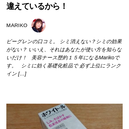
違えているから！
MARIKO
ビーグレンの口コミ。 シミ消えない？シミの効果
がない？ いいえ、それはあなたが使い方を知らな
いだけ！ 美容ナース歴約１５年になるMarikoで
す。 シミに効く基礎化粧品で 必ず上位にランク
イン […]