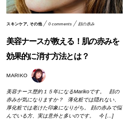
,
スキンケア
その他
0 comments
顔の赤み
美容ナースが教える！肌の赤みを
効果的に消す方法とは？
MARIKO
美容ナース歴約１５年になるMarikoです。 顔の
赤みが気になりますか？ 薄化粧では隠れない、
厚化粧では老けた印象になりがち。 顔の赤みで悩
んでいる方、実は意外と多いのです。 今 […]