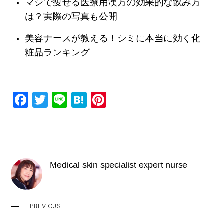
マジで痩せる医療用漢方の効果的な飲み方
は？実際の写真も公開
美容ナースが教える！シミに本当に効く化
粧品ランキング
F
T
Li
H
Pi
a
wi
n
at
nt
c
tt
e
e
er
e
er
n
e
b
a
st
Medical skin specialist expert nurse
o
o
k
PREVIOUS