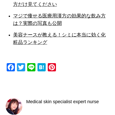
方だけ見てください
マジで痩せる医療用漢方の効果的な飲み方
は？実際の写真も公開
美容ナースが教える！シミに本当に効く化
粧品ランキング
F
T
Li
H
Pi
a
wi
n
at
nt
c
tt
e
e
er
e
er
n
e
b
a
st
Medical skin specialist expert nurse
o