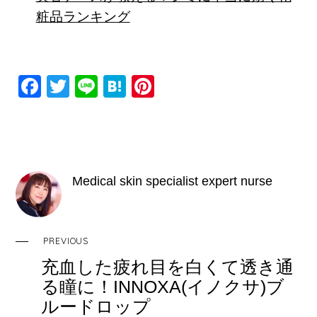
粧品ランキング
F
T
Li
H
Pi
a
wi
n
at
nt
c
tt
e
e
er
e
er
n
e
b
a
st
Medical skin specialist expert nurse
o
o
k
PREVIOUS
充血した疲れ目を白くて透き通
る瞳に！INNOXA(イノクサ)ブ
ルードロップ