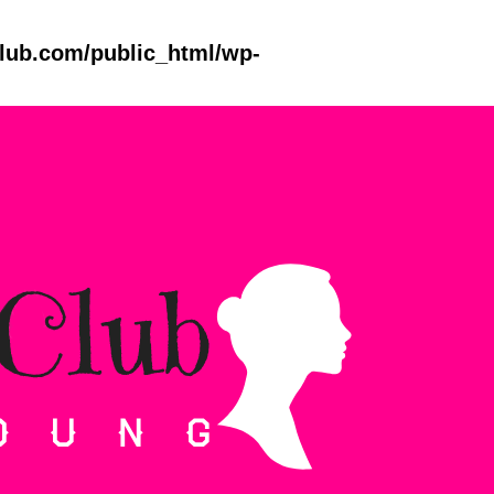
club.com/public_html/wp-