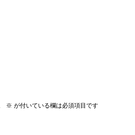
。
※
が付いている欄は必須項目です