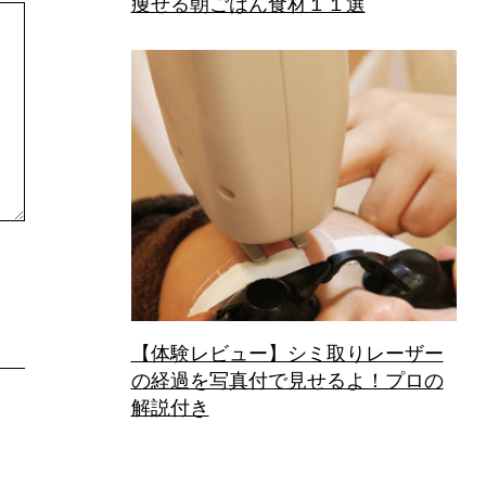
痩せる朝ごはん食材１１選
【体験レビュー】シミ取りレーザー
の経過を写真付で見せるよ！プロの
解説付き