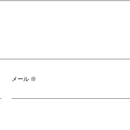
メール
※