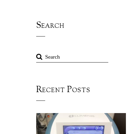
Search
Recent Posts