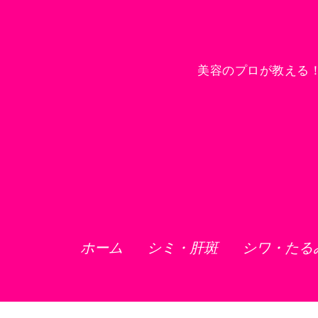
美容のプロが教える
ホーム
シミ・肝斑
シワ・たる