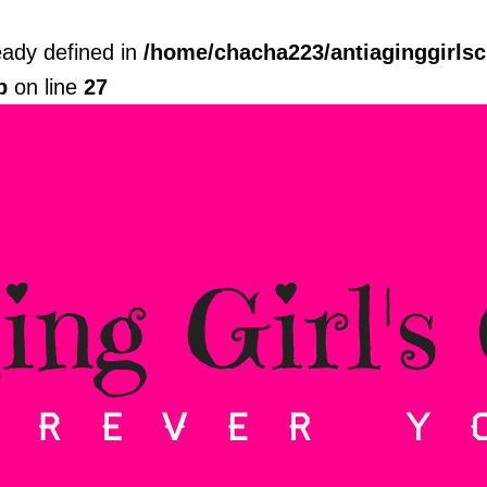
dy defined in
/home/chacha223/antiaginggirls
p
on line
27