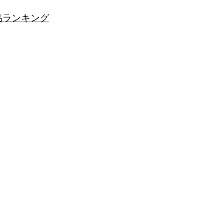
品ランキング