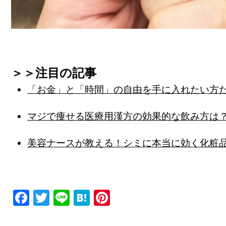
＞＞注目の記事
「お金」と「時間」の自由を手に入れたい方
マジで痩せる医療用漢方の効果的な飲み方は
美容ナースが教える！シミに本当に効く化粧
F
T
Li
H
Pi
a
wi
n
at
nt