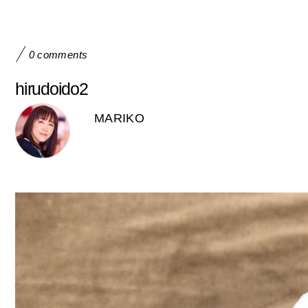
0 comments
hirudoido2
MARIKO