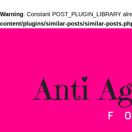
Warning
: Constant POST_PLUGIN_LIBRARY alrea
content/plugins/similar-posts/similar-posts.ph