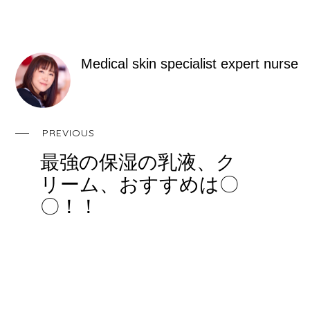
c
tt
e
e
er
e
er
n
e
b
a
st
Medical skin specialist expert nurse
o
o
k
PREVIOUS
最強の保湿の乳液、ク
リーム、おすすめは〇
〇！！