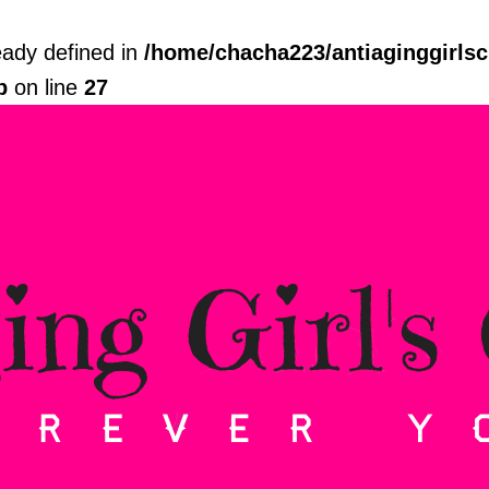
dy defined in
/home/chacha223/antiaginggirls
p
on line
27