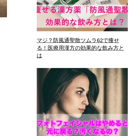
マジ？防風通聖散ツムラ62で痩せ
る！医療用漢方の効果的な飲み方と
は