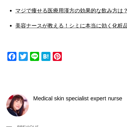
マジで痩せる医療用漢方の効果的な飲み方は
美容ナースが教える！シミに本当に効く化粧
F
T
Li
H
Pi
a
wi
n
at
nt
c
tt
e
e
er
e
er
n
e
b
a
st
Medical skin specialist expert nurse
o
o
k
PREVIOUS