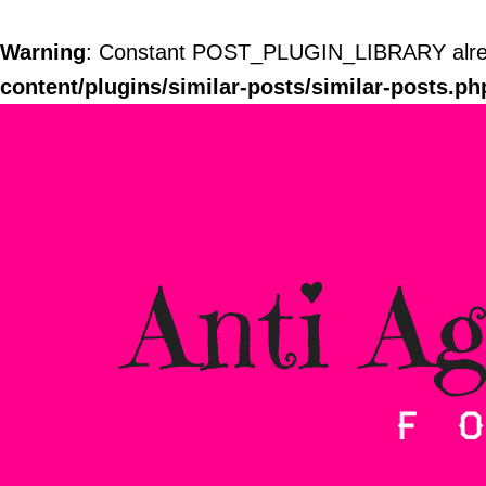
Warning
: Constant POST_PLUGIN_LIBRARY alrea
content/plugins/similar-posts/similar-posts.ph