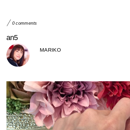
0 comments
an5
MARIKO