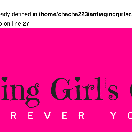
dy defined in
/home/chacha223/antiaginggirls
p
on line
27