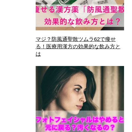
マジ？防風通聖散ツムラ62で痩せ
る！医療用漢方の効果的な飲み方と
は