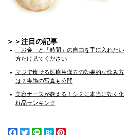
＞＞注目の記事
「お金」と「時間」の自由を手に入れたい
方だけ見てください
マジで痩せる医療用漢方の効果的な飲み方
は？実際の写真も公開
美容ナースが教える！シミに本当に効く化
粧品ランキング
F
T
Li
H
Pi