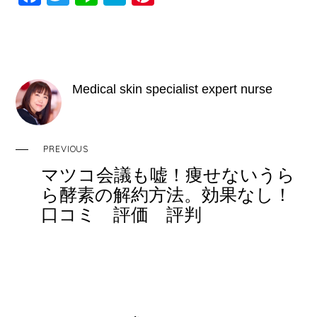
a
wi
n
at
nt
c
tt
e
e
er
e
er
n
e
b
a
st
Medical skin specialist expert nurse
o
o
k
PREVIOUS
マツコ会議も嘘！痩せないうら
ら酵素の解約方法。効果なし！
口コミ 評価 評判