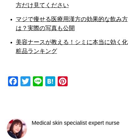
方だけ見てください
マジで痩せる医療用漢方の効果的な飲み方
は？実際の写真も公開
美容ナースが教える！シミに本当に効く化
粧品ランキング
F
T
Li
H
Pi
a
wi
n
at
nt
c
tt
e
e
er
e
er
n
e
b
a
st
Medical skin specialist expert nurse
o