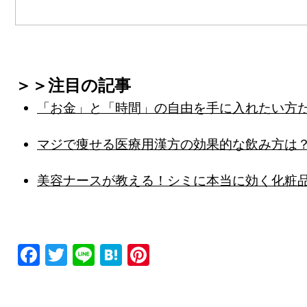
＞＞注目の記事
「お金」と「時間」の自由を手に入れたい方
マジで痩せる医療用漢方の効果的な飲み方は
美容ナースが教える！シミに本当に効く化粧
F
T
Li
H
Pi
a
wi
n
at
nt
c
tt
e
e
er