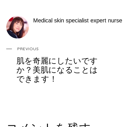
e
er
n
e
b
a
st
Medical skin specialist expert nurse
o
o
k
PREVIOUS
肌を奇麗にしたいです
か？美肌になることは
できます！