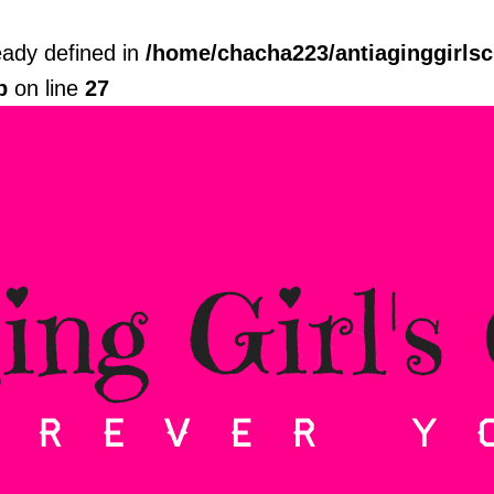
dy defined in
/home/chacha223/antiaginggirls
p
on line
27