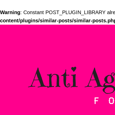
Warning
: Constant POST_PLUGIN_LIBRARY alrea
content/plugins/similar-posts/similar-posts.ph