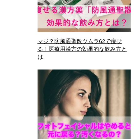
マジ？防風通聖散ツムラ62で痩せ
る！医療用漢方の効果的な飲み方と
は