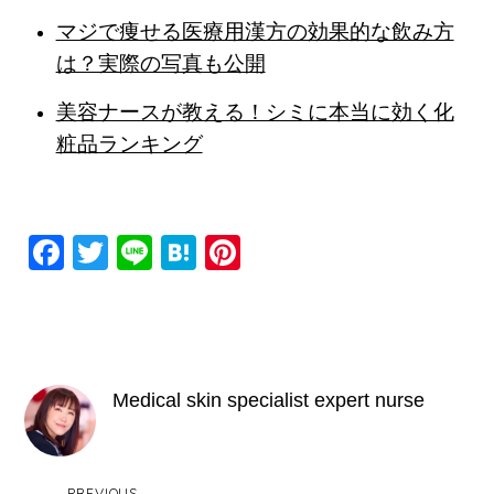
マジで痩せる医療用漢方の効果的な飲み方
は？実際の写真も公開
美容ナースが教える！シミに本当に効く化
粧品ランキング
F
T
Li
H
Pi
a
wi
n
at
nt
c
tt
e
e
er
e
er
n
e
b
a
st
Medical skin specialist expert nurse
o
o
PREVIOUS