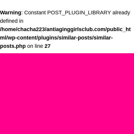
Warning
: Constant POST_PLUGIN_LIBRARY already
defined in
/home/chacha223/antiaginggirlsclub.com/public_ht
ml/wp-content/plugins/similar-posts/similar-
posts.php
on line
27