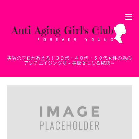
美容のプロが教える！３０代・４０代・５０代女性の為の
アンチエイジング法～美魔女になる秘訣～