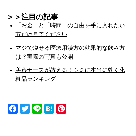
＞＞注目の記事
「お金」と「時間」の自由を手に入れたい
方だけ見てください
マジで痩せる医療用漢方の効果的な飲み方
は？実際の写真も公開
美容ナースが教える！シミに本当に効く化
粧品ランキング
F
T
Li
H
Pi
a
wi
n
at
nt
c
tt
e
e
er