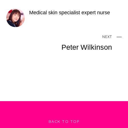
e
er
n
e
b
a
st
Medical skin specialist expert nurse
o
o
k
NEXT
Peter Wilkinson
BACK TO TOP